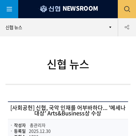
평
전
NEWSROOM
생
어
부
체
공
신협 뉴스
바
신
협
메
유
신협 뉴스
뉴
하
열
기
기
[사회공헌] 신협, 국악 인재를 어부바하다... '메세나
대상' Arts&Business상 수상
작성자
총관리자
등록일
2025.12.30