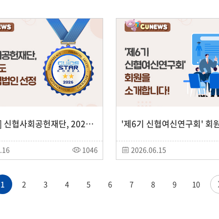
[사회공헌] 신협사회공헌재단, 2026년도 스타공익법인 선정
.16
1046
2026.06.15
1
2
3
4
5
6
7
8
9
10