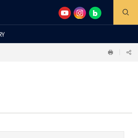
검
RY
색
인
공
창
쇄
유
하
기