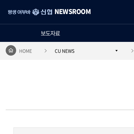
평
NEWSROOM
생
어
부
보도자료
바
신
협
HOME
CU NEWS