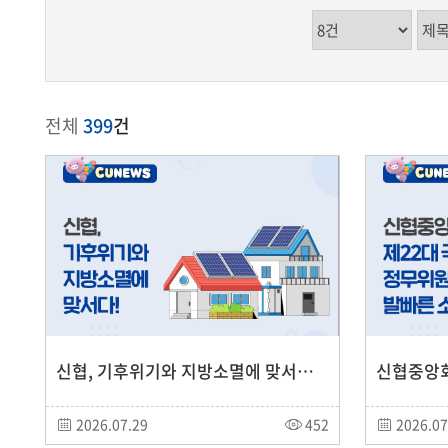
전체
399
건
신협, 기후위기와 지방소멸에 맞서다! '햇빛소득마을' 금융지원사업 본격 추진
2026.07.29
452
2026.07