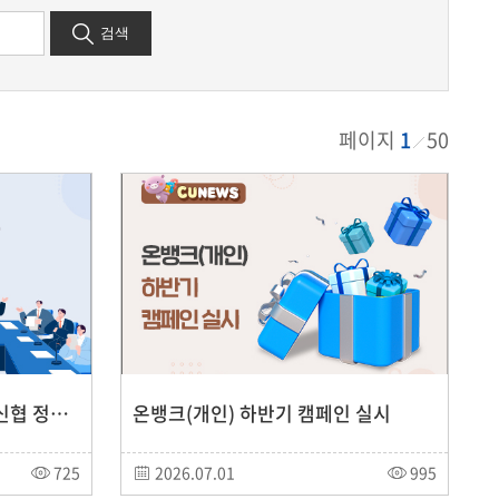
검색
페이지
1
50
제도개선과제 해결을 위한, 신협 정책연구그룹 제1차 회의 개최
온뱅크(개인) 하반기 캠페인 실시
725
2026.07.01
995