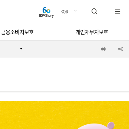
검
전
KOR
금융소비자보호
개인채무자보호
색
체
인
공
창
메
쇄
유
뉴
하
기
열
기