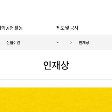
사회공헌 활동
제도 및 공시
신협이란
인재상
인재상