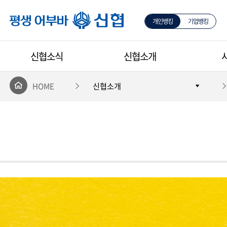
개인뱅킹
기업뱅킹
평생 어부바 신협
신협소식
신협소개
HOME
신협소개